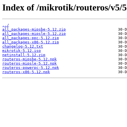
Index of /mikrotik/routeros/v5/5
../
all_packages-mipsbe-5.12.zip
all_packages-mipsle-5.12.zip
all_packages-ppc-5.12.zip
all_packages-x86-5.12.zip
changelog-5.12.txt
mikrotik-5.12.iso
netinstall-5.12.zip
routeros-mipsbe-5.12.npk
routeros-mipsle-5.12.npk
routeros-powerpc-5.12.npk
routeros-x86-5.12.npk