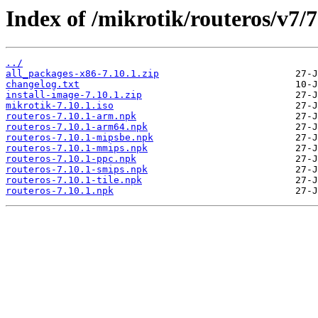
Index of /mikrotik/routeros/v7/7
../
all_packages-x86-7.10.1.zip
changelog.txt
install-image-7.10.1.zip
mikrotik-7.10.1.iso
routeros-7.10.1-arm.npk
routeros-7.10.1-arm64.npk
routeros-7.10.1-mipsbe.npk
routeros-7.10.1-mmips.npk
routeros-7.10.1-ppc.npk
routeros-7.10.1-smips.npk
routeros-7.10.1-tile.npk
routeros-7.10.1.npk