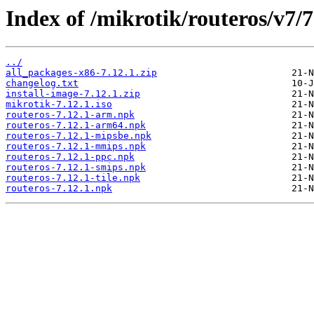
Index of /mikrotik/routeros/v7/7
../
all_packages-x86-7.12.1.zip
changelog.txt
install-image-7.12.1.zip
mikrotik-7.12.1.iso
routeros-7.12.1-arm.npk
routeros-7.12.1-arm64.npk
routeros-7.12.1-mipsbe.npk
routeros-7.12.1-mmips.npk
routeros-7.12.1-ppc.npk
routeros-7.12.1-smips.npk
routeros-7.12.1-tile.npk
routeros-7.12.1.npk