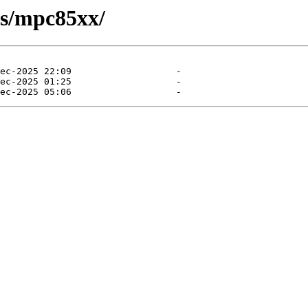
ts/mpc85xx/