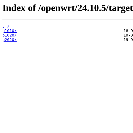
Index of /openwrt/24.10.5/targe
../
p1010/
p1020/
p2020/