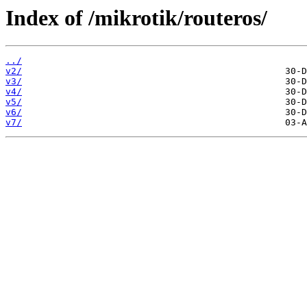
Index of /mikrotik/routeros/
../
v2/
v3/
v4/
v5/
v6/
v7/