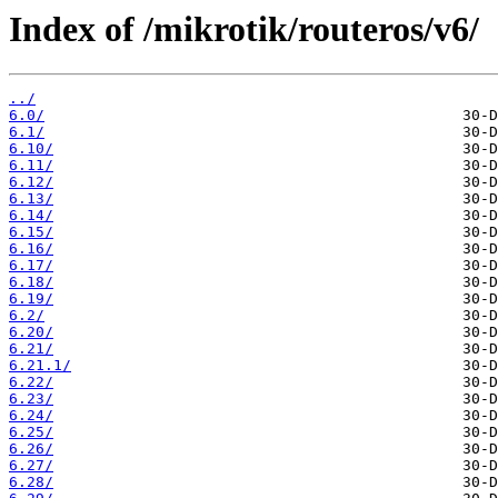
Index of /mikrotik/routeros/v6/
../
6.0/
6.1/
6.10/
6.11/
6.12/
6.13/
6.14/
6.15/
6.16/
6.17/
6.18/
6.19/
6.2/
6.20/
6.21/
6.21.1/
6.22/
6.23/
6.24/
6.25/
6.26/
6.27/
6.28/